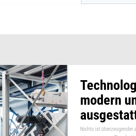
Technolog
modern un
ausgestat
Nichts ist überzeugender a