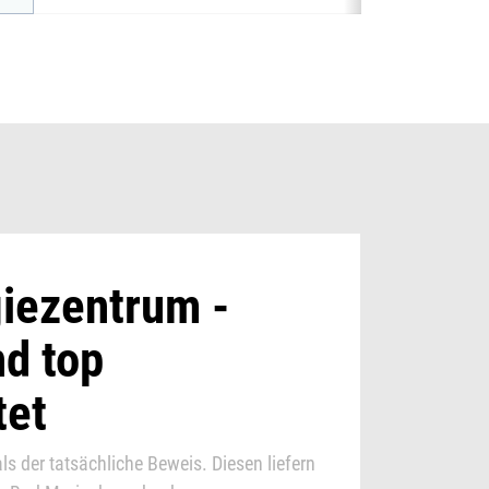
iezentrum -
d top
tet
ls der tatsächliche Beweis. Diesen liefern