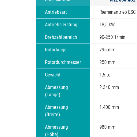
Antriebsart
Riemenantrieb ESC
Antriebsleistung
18,5 kW
Drehzahlbereich
90-250 1/min
Rotorlänge
795 mm
Rotordurchmesser
250 mm
Gewicht
1,6 to
Abmessung
2.340 mm
(Länge)
Abmessung
1.400 mm
(Breite)
Abmessung
980 mm
(Höhe)