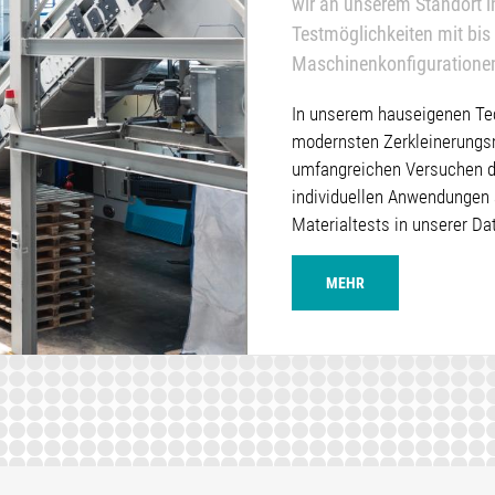
wir an unserem Standort 
Testmöglichkeiten mit bis
Maschinenkonfiguratione
In unserem hauseigenen Te
modernsten Zerkleinerungsma
umfangreichen Versuchen di
individuellen Anwendungen 
Materialtests in unserer Da
MEHR