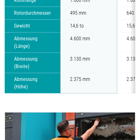
Rotorlänge
1.600 mm
1.600
Rotordurchmesser
495 mm
640 
Gewicht
14,6 to
15,6 t
Abmessung
4.600 mm
4.600
(Länge)
Abmessung
3.130 mm
3.130
(Breite)
Abmessung
2.375 mm
2.375
(Höhe)