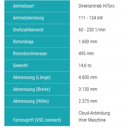
Antriebsart
Direktantrieb HiTorc
Antriebsleistung
111 - 134 kW
Drehzahlbereich
60 - 230 1/min
Rotorlänge
1.600 mm
Rotordurchmesser
495 mm
Gewicht
14,6 to
Abmessung (Länge)
4.600 mm
Abmessung (Breite)
3.130 mm
Abmessung (Höhe)
2.375 mm
Cloud-Anbindung
Fernzugriff (VSC.connect)
Ihrer Maschine