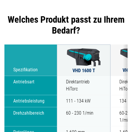
Welches Produkt passt zu Ihrem
Bedarf?
VHD 
Spezifikation
VHD 1600 T
Antriebsart
Direktantrieb
Direkt
HiTorc
HiTorc
Antriebsleistung
111 - 134 kW
134 / 
Drehzahlbereich
60 - 230 1/min
60-230
1/min