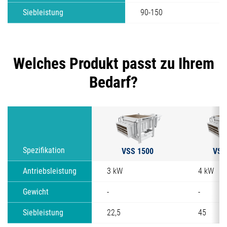
Siebleistung
90-150
Welches Produkt passt zu Ihrem
Bedarf?
VSS 1500
VSS
Spezifikation
Antriebsleistung
3 kW
4 kW
Gewicht
-
-
Siebleistung
22,5
45