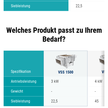
Siebleistung
22,5
Welches Produkt passt zu Ihrem
Bedarf?
VSS
Spezifikation
VSS 1500
Antriebsleistung
3 kW
4 kW
Gewicht
-
-
Siebleistung
22,5
45