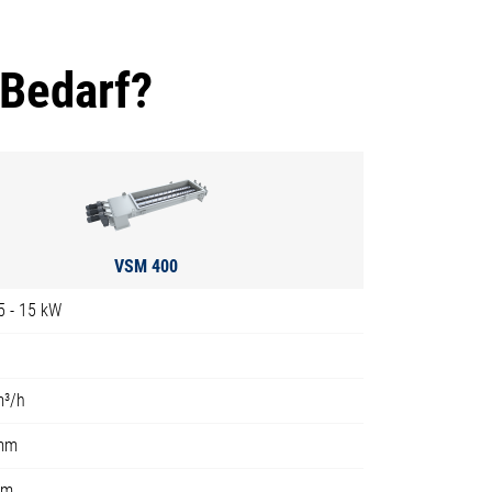
 Bedarf?
VSM 400
75 - 15 kW
m³/h
mm
 m