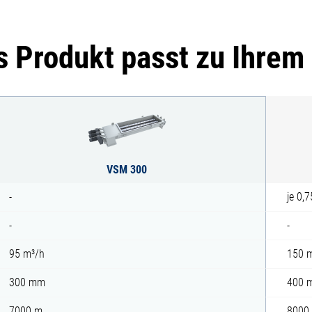
 Produkt passt zu Ihrem
VSM 300
-
je 0,
-
-
95 m³/h
150 
300 mm
400 
7000 m
8000