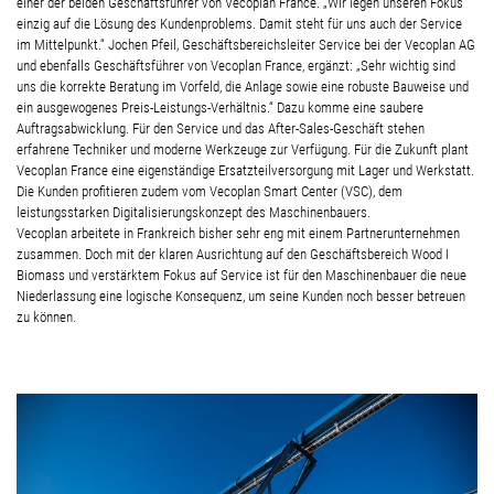
einer der beiden Geschäftsführer von Vecoplan France. „Wir legen unseren Fokus
einzig auf die Lösung des Kundenproblems. Damit steht für uns auch der Service
im Mittelpunkt.“ Jochen Pfeil, Geschäftsbereichsleiter Service bei der Vecoplan AG
und ebenfalls Geschäftsführer von Vecoplan France, ergänzt: „Sehr wichtig sind
uns die korrekte Beratung im Vorfeld, die Anlage sowie eine robuste Bauweise und
ein ausgewogenes Preis-Leistungs-Verhältnis.“ Dazu komme eine saubere
Auftragsabwicklung. Für den Service und das After-Sales-Geschäft stehen
erfahrene Techniker und moderne Werkzeuge zur Verfügung. Für die Zukunft plant
Vecoplan France eine eigenständige Ersatzteilversorgung mit Lager und Werkstatt.
Die Kunden profitieren zudem vom Vecoplan Smart Center (VSC), dem
leistungsstarken Digitalisierungskonzept des Maschinenbauers.
Vecoplan arbeitete in Frankreich bisher sehr eng mit einem Partnerunternehmen
zusammen. Doch mit der klaren Ausrichtung auf den Geschäftsbereich Wood I
Biomass und verstärktem Fokus auf Service ist für den Maschinenbauer die neue
Niederlassung eine logische Konsequenz, um seine Kunden noch besser betreuen
zu können.