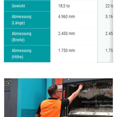
Gewicht
18,5 to
22 to
Abmessung
4.960 mm
5.160
(Länge)
Abmessung
2.450 mm
2.450
(Breite)
Abmessung
1.750 mm
1.750
(Höhe)