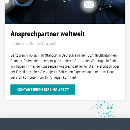
Ansprechpartner weltweit
Ihr direkter Kontakt zu uns!
Ganz gleich, ob sich Ihr Standort in Deutschland, den USA, Großbritannien,
Spanien, Polen oder an einem ganz anderen Ort auf der Weltkugel befindet:
Wir haben immer den passenden Ansprechpartner für Sie. Telefonisch oder
per E-Mail erreichen Sie zu jeder Zeit einen Experten aus unserem Haus,
der sich kompetent um Ihr Anliegen kümmert.
KONTAKTIEREN SIE UNS JETZT