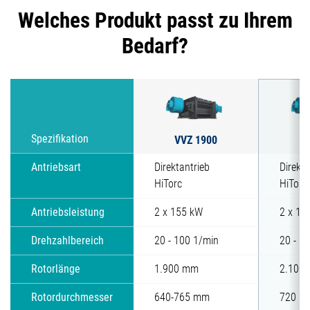
Welches Produkt passt zu Ihrem
Bedarf?
VVZ 1900
Spezifikation
V
Antriebsart
Direktantrieb
Direkta
HiTorc
HiTorc
Antriebsleistung
2 x 155 kW
2 x 15
Drehzahlbereich
20 - 100 1/min
20 - 1
Rotorlänge
1.900 mm
2.100
Rotordurchmesser
640-765 mm
720 m