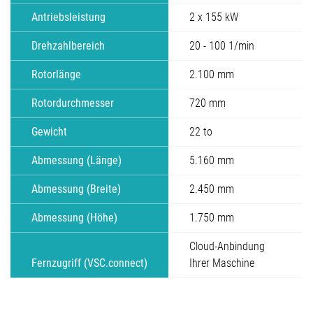
Antriebsleistung
2 x 155 kW
Drehzahlbereich
20 - 100 1/min
Rotorlänge
2.100 mm
Rotordurchmesser
720 mm
Gewicht
22 to
Abmessung (Länge)
5.160 mm
Abmessung (Breite)
2.450 mm
Abmessung (Höhe)
1.750 mm
Cloud-Anbindung
Fernzugriff (VSC.connect)
Ihrer Maschine