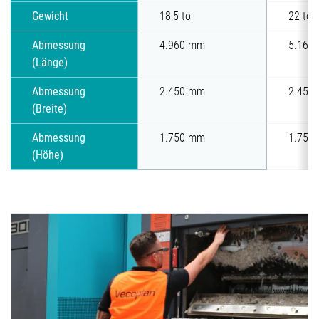
Gewicht
18,5 to
22 to
Abmessung
4.960 mm
5.160
(Länge)
Abmessung
2.450 mm
2.450
(Breite)
Abmessung
1.750 mm
1.750
(Höhe)