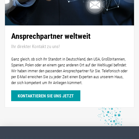
Ansprechpartner weltweit
Ihr direkter Kontakt zu uns!
Ganz gleich, ob sich Ihr Standort in Deutschland, den USA, Großbritannien,
Spanien, Polen oder an einem ganz anderen Ort auf der Weltkugel befindet:
Wir haben immer den passenden Ansprechpartner für Sie. Telefonisch oder
per E-Mail erreichen Sie zu jeder Zeit einen Experten aus unserem Haus,
der sich kompetent um Ihr Anliegen kümmert.
KONTAKTIEREN SIE UNS JETZT