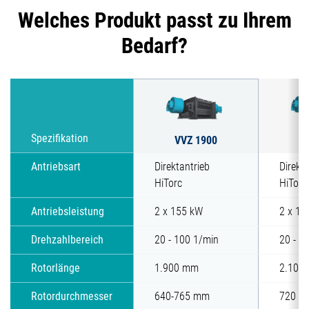
Welches Produkt passt zu Ihrem
Bedarf?
V
Spezifikation
VVZ 1900
Antriebsart
Direktantrieb
Direkt
HiTorc
HiTorc
Antriebsleistung
2 x 155 kW
2 x 15
Drehzahlbereich
20 - 100 1/min
20 - 1
Rotorlänge
1.900 mm
2.100
Rotordurchmesser
640-765 mm
720 