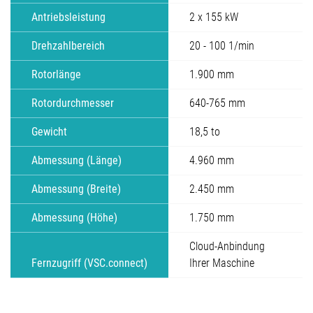
Antriebsleistung
2 x 155 kW
Drehzahlbereich
20 - 100 1/min
Rotorlänge
1.900 mm
Rotordurchmesser
640-765 mm
Gewicht
18,5 to
Abmessung (Länge)
4.960 mm
Abmessung (Breite)
2.450 mm
Abmessung (Höhe)
1.750 mm
Cloud-Anbindung
Fernzugriff (VSC.connect)
Ihrer Maschine