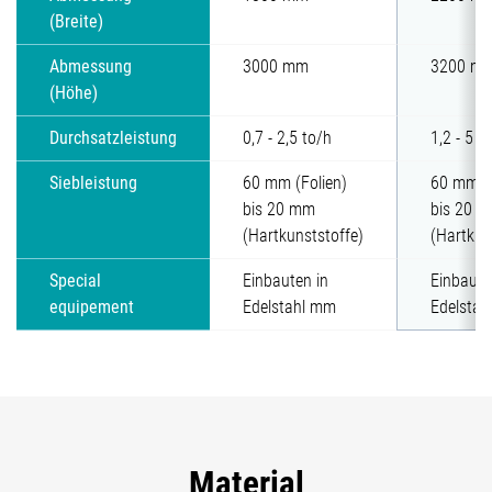
(Breite)
Abmessung
3000 mm
3200 m
(Höhe)
Durchsatzleistung
0,7 - 2,5 to/h
1,2 - 5 t
Siebleistung
60 mm (Folien)
60 mm (F
bis 20 mm
bis 20 
(Hartkunststoffe)
(Hartkun
Special
Einbauten in
Einbaute
equipement
Edelstahl mm
Edelsta
Material