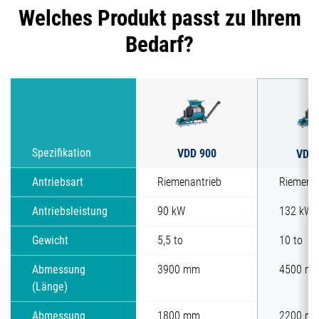
Welches Produkt passt zu Ihrem
Bedarf?
VDD 900
Spezifikation
VDD 
Antriebsart
Riemenantrieb
Riemenan
Antriebsleistung
90 kW
132 kW
Gewicht
5,5 to
10 to
Abmessung
3900 mm
4500 m
(Länge)
Abmessung
1800 mm
2200 m