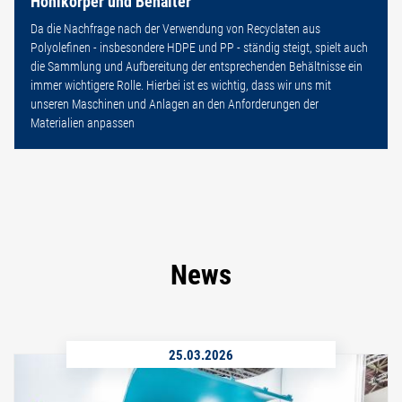
Hohlkörper und Behälter
Da die Nachfrage nach der Verwendung von Recyclaten aus
Polyolefinen - insbesondere HDPE und PP - ständig steigt, spielt auch
die Sammlung und Aufbereitung der entsprechenden Behältnisse ein
immer wichtigere Rolle. Hierbei ist es wichtig, dass wir uns mit
unseren Maschinen und Anlagen an den Anforderungen der
Materialien anpassen
News
25.03.2026