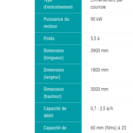
d'entraînement
courroie
Puissance du
90 kW
moteur
Poids
5,5 à
Dimension
3900 mm
(longueur)
Dimension
1800 mm
(largeur)
Dimension
3000 mm
(hauteur)
Capacité de
0,7 - 2,5 à/h
débit
Capacité de
60 mm (films) à 20