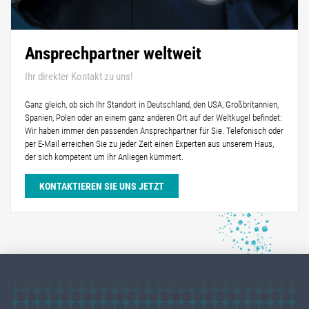
Ansprechpartner weltweit
Ihr direkter Kontakt zu uns!
Ganz gleich, ob sich Ihr Standort in Deutschland, den USA, Großbritannien,
Spanien, Polen oder an einem ganz anderen Ort auf der Weltkugel befindet:
Wir haben immer den passenden Ansprechpartner für Sie. Telefonisch oder
per E-Mail erreichen Sie zu jeder Zeit einen Experten aus unserem Haus,
der sich kompetent um Ihr Anliegen kümmert.
KONTAKTIEREN SIE UNS JETZT