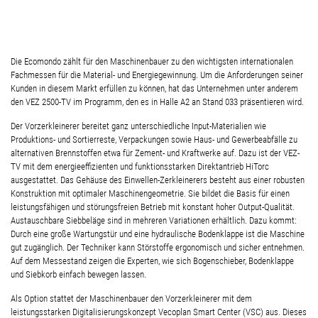
Die Ecomondo zählt für den Maschinenbauer zu den wichtigsten internationalen
Fachmessen für die Material- und Energiegewinnung. Um die Anforderungen seiner
Kunden in diesem Markt erfüllen zu können, hat das Unternehmen unter anderem
den VEZ 2500-TV im Programm, den es in Halle A2 an Stand 033 präsentieren wird.
Der Vorzerkleinerer bereitet ganz unterschiedliche Input-Materialien wie
Produktions- und Sortierreste, Verpackungen sowie Haus- und Gewerbeabfälle zu
alternativen Brennstoffen etwa für Zement- und Kraftwerke auf. Dazu ist der VEZ-
TV mit dem energieeffizienten und funktionsstarken Direktantrieb HiTorc
ausgestattet. Das Gehäuse des Einwellen-Zerkleinerers besteht aus einer robusten
Konstruktion mit optimaler Maschinengeometrie. Sie bildet die Basis für einen
leistungsfähigen und störungsfreien Betrieb mit konstant hoher Output-Qualität.
Austauschbare Siebbeläge sind in mehreren Variationen erhältlich. Dazu kommt:
Durch eine große Wartungstür und eine hydraulische Bodenklappe ist die Maschine
gut zugänglich. Der Techniker kann Störstoffe ergonomisch und sicher entnehmen.
Auf dem Messestand zeigen die Experten, wie sich Bogenschieber, Bodenklappe
und Siebkorb einfach bewegen lassen.
Als Option stattet der Maschinenbauer den Vorzerkleinerer mit dem
leistungsstarken Digitalisierungskonzept Vecoplan Smart Center (VSC) aus. Dieses