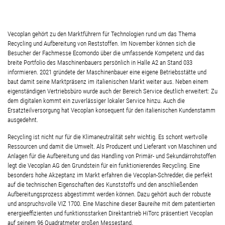
Vecoplan gehört zu den Marktführern für Technologien rund um das Thema
Recycling und Aufbereitung von Reststoffen. Im November können sich die
Besucher der Fachmesse Ecomondo über die umfassende Kompetenz und das
breite Portfolio des Maschinenbauers persönlich in Halle A2 an Stand 033
informieren. 2021 gründete der Maschinenbauer eine eigene Betriebsstätte und
baut damit seine Marktpräsenz im italienischen Markt weiter aus. Neben einem
eigenständigen Vertriebsbüro wurde auch der Bereich Service deutlich erweitert: Zu
dem digitalen kommt ein zuverlässiger lokaler Service hinzu. Auch die
Ersatzteilversorgung hat Vecoplan konsequent für den italienischen Kundenstamm
ausgedehnt.
Recycling ist nicht nur für die Klimaneutralität sehr wichtig. Es schont wertvolle
Ressourcen und damit die Umwelt. Als Produzent und Lieferant von Maschinen und
Anlagen für die Aufbereitung und das Handling von Primär- und Sekundärrohstoffen
legt die Vecoplan AG den Grundstein für ein funktionierendes Recycling.
Eine
besonders hohe Akzeptanz im Markt erfahren die Vecoplan-Schredder, die perfekt
auf die technischen Eigenschaften des Kunststoffs und den anschließenden
Aufbereitungsprozess abgestimmt werden können. Dazu gehört auch der robuste
und anspruchsvolle VIZ 1700. Eine Maschine dieser Baureihe mit dem patentierten
energieeffizienten und funktionsstarken Direktantrieb HiTorc präsentiert Vecoplan
auf seinem 96 Quadratmeter großen Messestand.