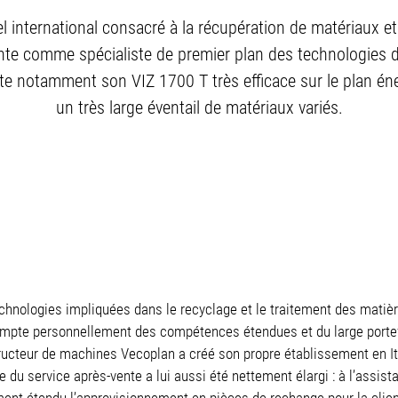
international consacré à la récupération de matériaux et
te comme spécialiste de premier plan des technologies de
nte notamment son VIZ 1700 T très efficace sur le plan éne
un très large éventail de matériaux variés.
chnologies impliquées dans le recyclage et le traitement des matière
mpte personnellement des compétences étendues et du large portef
tructeur de machines Vecoplan a créé son propre établissement en It
 du service après-vente a lui aussi été nettement élargi : à l’assis
ent étendu l’approvisionnement en pièces de rechange pour la client