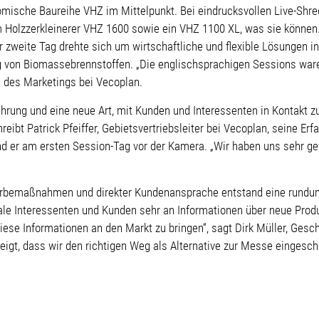
mische Baureihe VHZ im Mittelpunkt. Bei eindrucksvollen Live-Shre
m Holzzerkleinerer VHZ 1600 sowie ein VHZ 1100 XL, was sie können
zweite Tag drehte sich um wirtschaftliche und flexible Lösungen i
ng von Biomassebrennstoffen. „Die englischsprachigen Sessions war
in des Marketings bei Vecoplan.
hrung und eine neue Art, mit Kunden und Interessenten in Kontakt z
eibt Patrick Pfeiffer, Gebietsvertriebsleiter bei Vecoplan, seine E
and er am ersten Session-Tag vor der Kamera. „Wir haben uns sehr ge
rbemaßnahmen und direkter Kundenansprache entstand eine rundum
nale Interessenten und Kunden sehr an Informationen über neue Prod
ese Informationen an den Markt zu bringen“, sagt Dirk Müller, Gesc
igt, dass wir den richtigen Weg als Alternative zur Messe eingesch