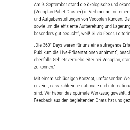
Am 9. September stand die ökologische und ökono
(Vecoplan Pallet Crusher) in Verbindung mit eine
und Aufgabenstellungen von Vecoplan-Kunden. Der 
sowie um die effiziente Aufbereitung und Lageru
besonders gut besucht“, weiß Silvia Feder, Leiter
„Die 360°-Days waren für uns eine aufregende Erfa
Publikum die Live-Präsentationen annimmt“, beschr
ebenfalls Gebietsvertriebsleiter bei Vecoplan, st
zu können.“
Mit einem schlüssigen Konzept, umfassenden We
gezeigt, dass zahlreiche nationale und internatio
sind. Wir haben das optimale Werkzeug gewählt, di
Feedback aus den begleitenden Chats hat uns geze