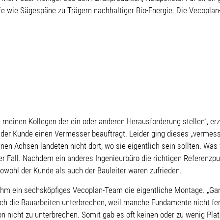
fe wie Sägespäne zu Trägern nachhaltiger Bio-Energie. Die Vecopla
einen Kollegen der ein oder anderen Herausforderung stellen“, erzäh
 der Kunde einen Vermesser beauftragt. Leider ging dieses „vermess
n Achsen landeten nicht dort, wo sie eigentlich sein sollten. Was 
r Fall. Nachdem ein anderes Ingenieurbüro die richtigen Referenzp
Sowohl der Kunde als auch der Bauleiter waren zufrieden.
m ein sechsköpfiges Vecoplan-Team die eigentliche Montage. „Ganz 
fach die Bauarbeiten unterbrechen, weil manche Fundamente nicht fe
on nicht zu unterbrechen. Somit gab es oft keinen oder zu wenig Pl