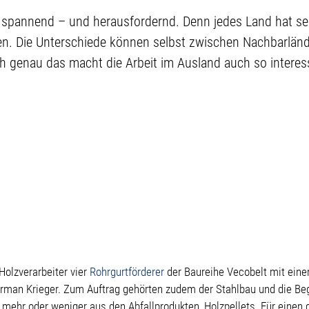
 spannend – und herausfordernd. Denn jedes Land hat se
en. Die Unterschiede können selbst zwischen Nachbarländ
h genau das macht die Arbeit im Ausland auch so interess
Holzverarbeiter vier
Rohrgurtförderer
der Baureihe Vecobelt mit eine
orman Krieger.
Zum Auftrag gehörten zudem der Stahlbau und die Be
 mehr oder weniger aus den Abfallprodukten, Holzpellets. Für einen