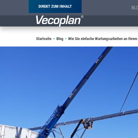
DIREKT ZUM INHALT
BL
Pfadnavigation
Startseite
Blog
Wie Sie einfache Wartungsarbeiten an Ihrem 