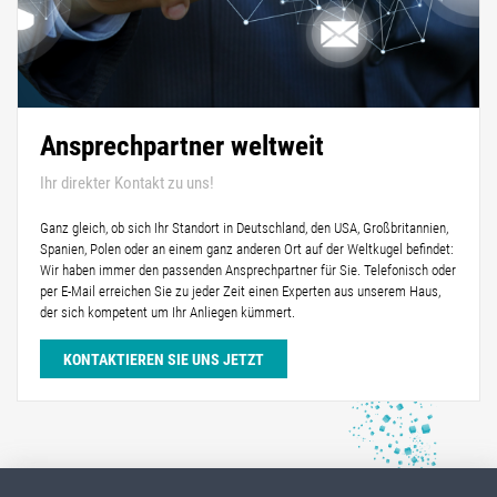
Ansprechpartner weltweit
Ihr direkter Kontakt zu uns!
Ganz gleich, ob sich Ihr Standort in Deutschland, den USA, Großbritannien,
Spanien, Polen oder an einem ganz anderen Ort auf der Weltkugel befindet:
Wir haben immer den passenden Ansprechpartner für Sie. Telefonisch oder
per E-Mail erreichen Sie zu jeder Zeit einen Experten aus unserem Haus,
der sich kompetent um Ihr Anliegen kümmert.
KONTAKTIEREN SIE UNS JETZT