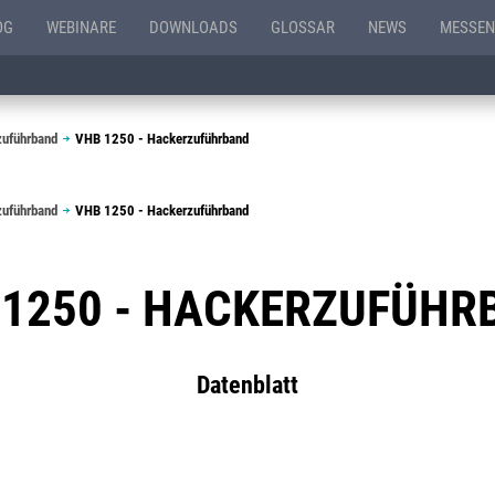
OG
WEBINARE
DOWNLOADS
GLOSSAR
NEWS
MESSEN
zuführband
VHB 1250 - Hackerzuführband
zuführband
VHB 1250 - Hackerzuführband
 1250 - HACKERZUFÜHR
Datenblatt