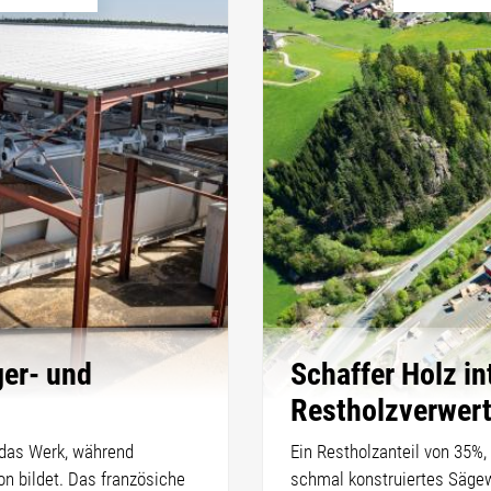
ger- und
Schaffer Holz in
Restholzverwer
r das Werk, während
Ein Restholzanteil von 35%, 
on bildet. Das französiche
schmal konstruiertes Sägew