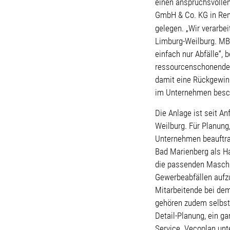
einen anspruchsvollen
GmbH & Co. KG in Renn
gelegen. „Wir
verarbe
Limburg-Weilburg. MBS
einfach nur Abfälle“, 
ressourcenschonende 
damit eine Rückgewinn
im Unternehmen besch
Die Anlage ist seit A
Weilburg. Für Planung
Unternehmen beauftra
Bad Marienberg als Ha
die passenden Maschi
Gewerbeabfällen aufzu
Mitarbeitende bei de
gehören zudem selbst
Detail-Planung, ein 
Service. Vecoplan unte