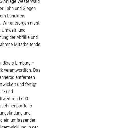
MBS-Anlage Westerwald
der Lahn und Siegen
dem Landkreis
. Wir entsorgen nicht
ne Umwelt- und
ung der Abfälle und
fahrene Mitarbeitende
andkreis Limburg –
k verantwortlich. Das
ennerod entfernten
wickelt und fertigt
us- und
ltweit rund 600
schinenportfolio
sungsfindung und
nd ein umfassender
ektentwicklung in der