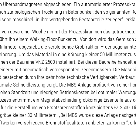
en Überbandmagneten abgeschieden. Ein automatisierter Prozesskra
ch zur biologischen Trocknung in Betonbunker, den so genannten Ro
ische maschinell in ihre wertgebenden Bestandteile zerlegen“, erkl
it von etwa einer Woche nimmt der Prozesskran nun das getrocknete
ührt ihn einem Walking-Floor-Bunker zu. Von dort wird das Gemisch
Millimeter abgesiebt, die verbleibende Grobfraktion – der sogenannt
einerung. Um das Material in eine Körnung kleiner 50 Millimeter zu 
en der Baureihe VNZ 2500 installiert. Bei dieser Baureihe handelt
einerer mit pneumatisch vorgespannten Gegenmessern. Die Maschi
d bestechen durch ihre sehr hohe technische Verfügbarkeit. Verbaut is
aximale Schneidleistung sorgt. Die MBS-Anlage profitiert von einer 
 hohen Standzeit und niedrigen Betriebskosten bei optimaler Wartung
ozess entnimmt ein Magnetabscheider grobkörnige Eisenteile aus d
 für die Herstellung von Ersatzbrennstoffen konzipierter VEZ 2500. D
ngröße kleiner 30 Millimetern. „Bei MBS wurde diese Anlage nachger
ftwerken verschiedene Brennstoffqualitäten anbieten zu können“, erl