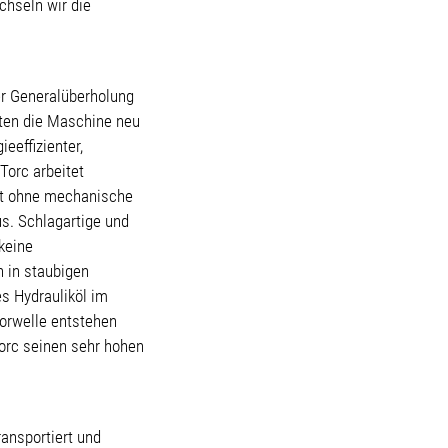
chseln wir die
er Generalüberholung
uten die Maschine neu
eeffizienter,
Torc arbeitet
tt ohne mechanische
s. Schlagartige und
keine
n in staubigen
s Hydrauliköl im
torwelle entstehen
Torc seinen sehr hohen
ransportiert und