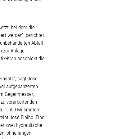
etzt, bei dem die
rt werden“, berichtet
 unbehandelten Abfall
 zur Anlage
tik-Kran beschickt die
insatz“, sagt José
wei aufgepanzerten
rem Gegenmesser,
 zu verarbeitenden
zu 1.500 Millimetern
ibt José Fialho. Eine
er zwei hydraulische
men, ohne langen