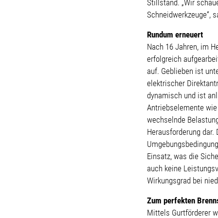
Stillstand. „Wir scha
Schneidwerkzeuge“, s
Rundum erneuert
Nach 16 Jahren, im H
erfolgreich aufgearb
auf. Geblieben ist unt
elektrischer Direktant
dynamisch und ist an
Antriebselemente wie 
wechselnde Belastungen
Herausforderung dar. 
Umgebungsbedingungen
Einsatz, was die Siche
auch keine Leistungsv
Wirkungsgrad bei nied
Zum perfekten Brenn
Mittels Gurtförderer w