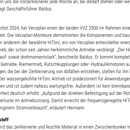
uen uns die Vorzerkleinerer jede Woche an, bei Bedarf drehen oder we
agt Geschäftsführer Baldus.
erbst 2024, hat Vecoplan einen der beiden VVZ 2500 im Rahmen ein
eitet. Die Vecoplan-Monteure demontierten die Komponenten und ba
er anderem der bewährte HiTorc, ein von Vecoplan entwickelter energi
rieb, der schon seit Jahren herkömmliche Antriebe verdrängt. „Der Hi
lauf- sowie drehmomentstark“, beschreibt Baldus. Er kommt komple
Getriebe, Riementrieb, Rutschkupplungen oder -Hydraulikmotoren au
, die bei der Zerkleinerung von Abfällen entstehen, stellen für ihn 
Der wassergekühlte HiTorc Antrieb ist prädestiniert für Anwendunge
 und ist zudem nahezu wartungsfrei. Außerdem ist kein brennbare
rheit deutlich erhöht. „Aufgrund der direkten Befestigung auf der Ro
erluste im Antriebsstrang. Damit erreicht der frequenzgeregelte Hi
rigstem Stromverbrauch“, erläutert Heimann.
stoff
ird das zerkleinerte und feuchte Material in einen Zwischenbunker t