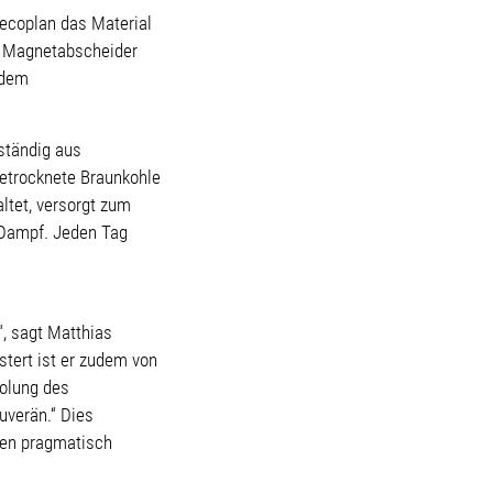
Vecoplan das Material
ls Magnetabscheider
 dem
lständig aus
etrocknete Braunkohle
ltet, versorgt zum
 Dampf. Jeden Tag
.
, sagt Matthias
tert ist er zudem von
holung des
uverän.“ Dies
ben pragmatisch