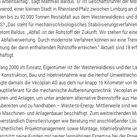
 Arbeitsalltag“, sagt Matthias Baldus. Er ist Geschäftsführer der 
erod, einer kleinen Stadt in Rheinland-Pfalz zwischen Limburg an 
iten bis zu 92.000 Tonnen Restabfall aus dem Westerwaldkreis und 
? „Das steht für mechanisch-biologisches Stabilisierungsverfahren
betont Baldus. „Abfall ist der Rohstoff der Zukunft. Wir stehen für ei
Abfallverwertung. Durch modernste Verfahren können wir eine Trenn
ung der darin enthaltenden Rohstoffe erreichen.“ Aktuell sind 18 er
äftigt.
nfang 2000 im Einsatz, Eigentümer ist der Westerwaldkreis und der L
, Konstruktion, Bau und Inbetriebnahme war die Herhof Umwelttechni
gte damals die Vecoplan AG aus dem nur knapp 16 Kilometer von R
uptlieferant für die mechanische Aufbereitungstechnik. Vecoplan ent
nen und Anlagen, um unter anderem alternative Brennstoffe aus Ha
bereiten und zu handhaben – Waste-to-Energy. Mittlerweile sind we
m Maschinen- und Anlagenbauer beschäftigt. Zum weitreichenden Ma
verständlich Dienstleistungen wie Beratung mit anschließender Lö
ganzheitliches Projektmanagement sowie Montage, Inbetriebnahme u
rstützt seine Kunden mit seiner langjährigen Expertise bei der Proj