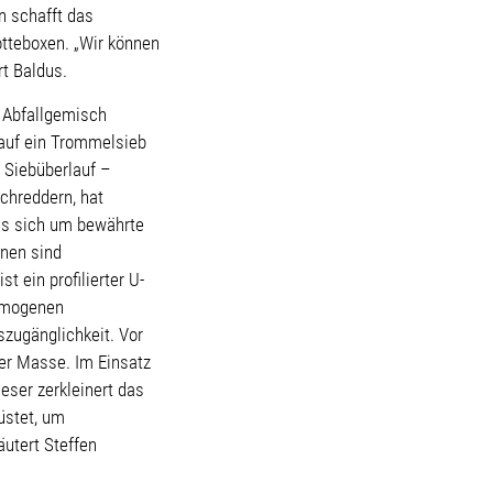
n schafft das
tteboxen. „Wir können
ärt Baldus.
 Abfallgemisch
 auf ein Trommelsieb
e Siebüberlauf –
schreddern, hat
 es sich um bewährte
nen sind
t ein profilierter U-
homogenen
szugänglichkeit. Vor
er Masse. Im Einsatz
ieser zerkleinert das
üstet, um
äutert Steffen