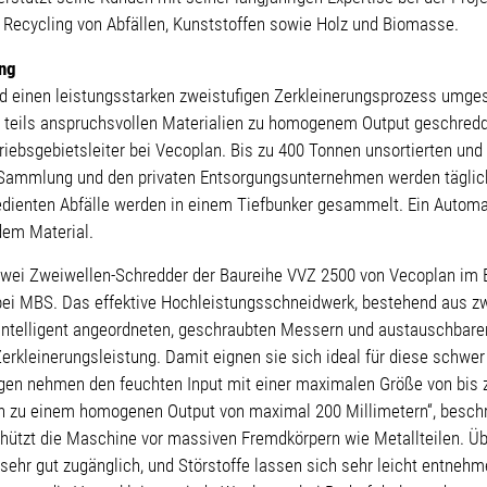
 Recycling von Abfällen, Kunststoffen sowie Holz und Biomasse.
ung
d einen leistungsstarken zweistufigen Zerkleinerungsprozess umges
 teils anspruchsvollen Materialien zu homogenem Output geschredde
riebsgebietsleiter bei Vecoplan. Bis zu 400 Tonnen unsortierten und
ammlung und den privaten Entsorgungsunternehmen werden täglich
gedienten Abfälle werden in einem Tiefbunker gesammelt. Ein Automa
dem Material.
zwei Zweiwellen-Schredder der Baureihe VVZ 2500 von Vecoplan im E
r bei MBS. Das effektive Hochleistungsschneidwerk, bestehend aus z
t intelligent angeordneten, geschraubten Messern und austauschba
Zerkleinerungsleistung. Damit eignen sie sich ideal für diese schwer
agen nehmen den feuchten Input mit einer maximalen Größe von bis 
hn zu einem homogenen Output von maximal 200 Millimetern“, beschre
hützt die Maschine vor massiven Fremdkörpern wie Metallteilen. Üb
 sehr gut zugänglich, und Störstoffe lassen sich sehr leicht entneh