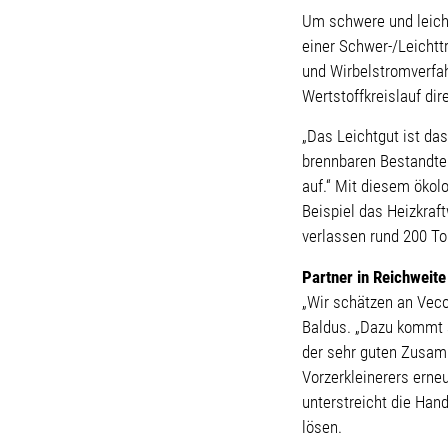
Um schwere und leicht
einer Schwer-/Leichtt
und Wirbelstromverfa
Wertstoffkreislauf di
„Das Leichtgut ist das
brennbaren Bestandte
auf.“ Mit diesem ökol
Beispiel das Heizkra
verlassen rund 200 To
Partner in Reichweite
„Wir schätzen an Veco
Baldus. „Dazu kommt 
der sehr guten Zusamm
Vorzerkleinerers erne
unterstreicht die Han
lösen.