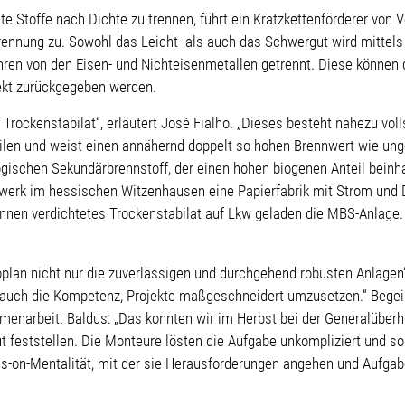
e Stoffe nach Dichte zu trennen, führt ein Kratzkettenförderer von 
rennung zu. Sowohl das Leicht- als auch das Schwergut wird mitte
hren von den Eisen- und Nichteisenmetallen getrennt. Diese können
rekt zurückgegeben werden.
 Trockenstabilat“, erläutert José Fialho. „Dieses besteht nahezu vol
ilen und weist einen annähernd doppelt so hohen Brennwert wie ung
ogischen Sekundärbrennstoff, der einen hohen biogenen Anteil beinha
ftwerk im hessischen Witzenhausen eine Papierfabrik mit Strom und
nnen verdichtetes Trockenstabilat auf Lkw geladen die MBS-Anlage
plan nicht nur die zuverlässigen und durchgehend robusten Anlagen“
auch die Kompetenz, Projekte maßgeschneidert umzusetzen.“ Begeis
enarbeit. Baldus: „Das konnten wir im Herbst bei der Generalüber
ut feststellen. Die Monteure lösten die Aufgabe unkompliziert und so
ds-on-Mentalität, mit der sie Herausforderungen angehen und Aufga