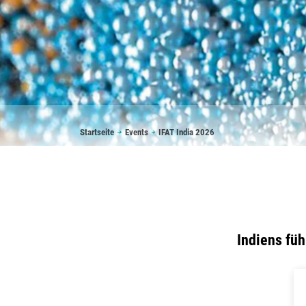
Pfadnavigation
Startseite
Events
IFAT India 2026
Indiens fü