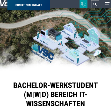
DIREKT ZUM INHALT
Pfadnavigation
BACHELOR-WERKSTUDENT
(M|W|D) BEREICH IT-
WISSENSCHAFTEN