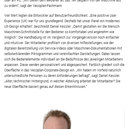
oder am PC. „Wir bieten dem Bediener an, das Teil bequem von der Maschine aus
zu ordern“, sagt der Vecoplan-Fachmann
Viel Wert legten die Entwickler auf Benutzerfreundlichkeit. „Eine positive User
Experience (UX) war für uns grundlegend. Deshalb hat unser Panel ein modernes
UX-Design erhalten“, beschreibt Daniel Kessler. „Damit gestalten wir die Mensch-
Maschinen-Schnittstelle für den Bediener so komfortabel und angenehm wie
möglich.“ Die Handhabung ist im Vergleich zur Vorgängerversion noch einfacher
und intuitiver. Der Mitarbeiter profitiert von diversen Hilfestellungen, wie der
digitalen Bereitstellung von Service-Videos oder Maschinen-Dokumentationen mit
selbsterklärenden Piktogrammen und vereinfachten Darstellungen. Dabei lassen
sich die Bedienelemente individuell an die Bedürfnisse des jeweiligen Mitarbeiters
anpassen. Diese werden personalisiert und abgespeichert. Farblich gliedert sich die
Oberfläche in das Vecoplan-Corporate-Design ein. „Wir haben im Vorfeld natürlich
unterschiedliche Personen zu deren Anforderungen befragt“, sagt Daniel Kessler.
„Alter, technischer Hintergrund, in welcher Abteilung arbeitet der Mitarbeiter? Die
neue Oberfläche basiert genau auf diesen Erkenntnissen.“