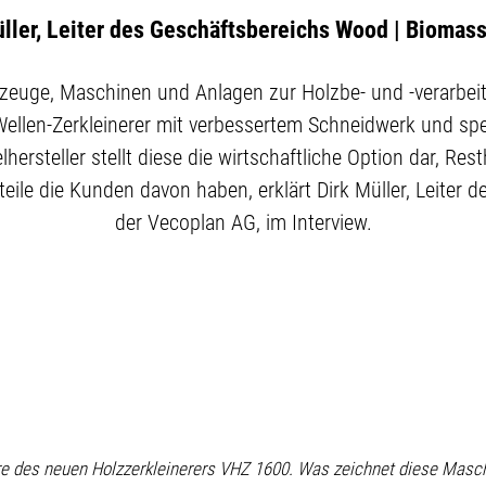
üller, Leiter des Geschäftsbereichs Wood | Biomas
kzeuge, Maschinen und Anlagen zur Holzbe- und -verarbei
ellen-Zerkleinerer mit verbessertem Schneidwerk und spez
ersteller stellt diese die wirtschaftliche Option dar, R
eile die Kunden davon haben, erklärt Dirk Müller, Leiter
der Vecoplan AG, im Interview.
iere des neuen Holzzerkleinerers VHZ 1600. Was zeichnet diese Masc