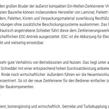
en großen Bruder der äußerst kompakten Ein-Wellen-Zerkleinerer V
usten Baureihe können insbesondere Hersteller von Laminat, Parkett 
ern, Paletten, Kisten und Verpackungsmaterial zuverlässig Resthölz
nwendungen ohne zusätzliche Beschickungssysteme auskommen. Das h
ydraulisch angetriebene Schieber führt diese dem Zerkleinerungswer
chaftlichen ESC-Antrieb ausgestattet. ESC ist die Abkürzung für Ele
t und vielseitig einsetzbar.
sehr gute Verhältnis von Betriebsosten und Nutzen. Das liegt unter 
 Schredder mit einer entsprechend hohen Durchsatzleistung anbiete
h Rinde noch wirtschaftlicher. Außerdem führen wir die Neuentwickl
nzentriert. So ist der neue Zerkleinerer für den Bediener einfache
t der Baukomponenten.
zient, kostengünstig und wirtschaftlich. Getriebe und Turbokupplung 