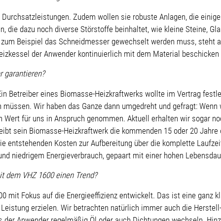
urchsatzleistungen. Zudem wollen sie robuste Anlagen, die einiges 
 die dazu noch diverse Störstoffe beinhaltet, wie kleine Steine, Gl
il zum Beispiel das Schneidmesser gewechselt werden muss, steht all
Heizkessel der Anwender kontinuierlich mit dem Material beschicken
r garantieren?
Ein Betreiber eines Biomasse-Heizkraftwerks wollte im Vertrag festl
n müssen. Wir haben das Ganze dann umgedreht und gefragt: Wenn w
 Wert für uns in Anspruch genommen. Aktuell erhalten wir sogar no
treibt sein Biomasse-Heizkraftwerk die kommenden 15 oder 20 Jahre
e entstehenden Kosten zur Aufbereitung über die komplette Laufzeit
und niedrigem Energieverbrauch, gepaart mit einer hohen Lebensdau
mit dem VHZ 1600 einen Trend?
00 mit Fokus auf die Energieeffizienz entwickelt. Das ist eine ganz
Leistung erzielen. Wir betrachten natürlich immer auch die Herstell
der Anwender regelmäßig Öl oder auch Dichtungen wechseln. Hinz