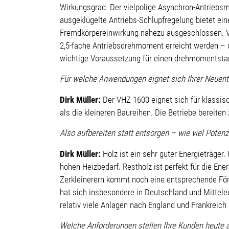
Wirkungsgrad. Der vielpolige Asynchron-Antriebsm
ausgeklügelte Antriebs-Schlupfregelung bietet ei
Fremdkörpereinwirkung nahezu ausgeschlossen. Ve
2,5-fache Antriebsdrehmoment erreicht werden – d
wichtige Voraussetzung für einen drehmomentstark
Für welche Anwendungen eignet sich Ihrer Neuen
Dirk Müller:
Der VHZ 1600 eignet sich für klassis
als die kleineren Baureihen. Die Betriebe bereite
Also aufbereiten statt entsorgen – wie viel Potenz
Dirk Müller:
Holz ist ein sehr guter Energieträge
hohen Heizbedarf. Restholz ist perfekt für die En
Zerkleinerern kommt noch eine entsprechende Förd
hat sich insbesondere in Deutschland und Mittele
relativ viele Anlagen nach England und Frankreich 
Welche Anforderungen stellen Ihre Kunden heute a