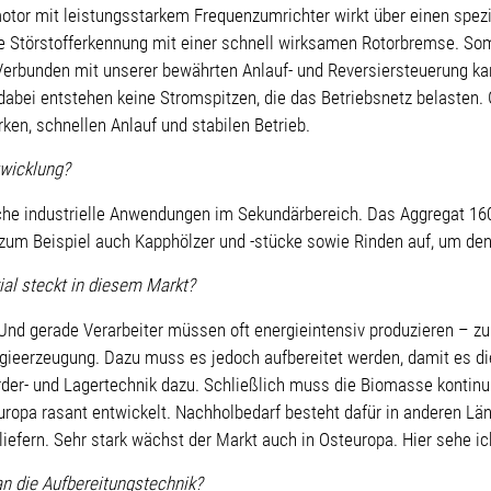
otor mit leistungsstarkem Frequenzumrichter wirkt über einen spezi
ne Störstofferkennung mit einer schnell wirksamen Rotorbremse. Som
rbunden mit unserer bewährten Anlauf- und Reversiersteuerung kann
abei entstehen keine Stromspitzen, die das Betriebsnetz belasten. 
en, schnellen Anlauf und stabilen Betrieb.
twicklung?
che industrielle Anwendungen im Sekundärbereich. Das Aggregat 16
n zum Beispiel auch Kapphölzer und -stücke sowie Rinden auf, um den
ial steckt in diesem Markt?
r. Und gerade Verarbeiter müssen oft energieintensiv produzieren –
ergieerzeugung. Dazu muss es jedoch aufbereitet werden, damit es d
er- und Lagertechnik dazu. Schließlich muss die Biomasse kontinui
uropa rasant entwickelt. Nachholbedarf besteht dafür in anderen Lä
liefern. Sehr stark wächst der Markt auch in Osteuropa. Hier sehe i
n die Aufbereitungstechnik?