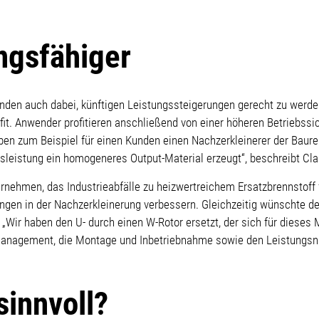
ungsfähiger
nden auch dabei, künftigen Leistungssteigerungen gerecht zu werden.
 Anwender profitieren anschließend von einer höheren Betriebssich
ben zum Beispiel für einen Kunden einen Nachzerkleinerer der Baure
bsleistung ein homogeneres Output-Material erzeugt“, beschreibt Cla
nehmen, das Industrieabfälle zu heizwertreichem Ersatzbrennstoff fü
ängen in der Nachzerkleinerung verbessern. Gleichzeitig wünschte der
 „Wir haben den U- durch einen W-Rotor ersetzt, der sich für dieses 
anagement, die Montage und Inbetriebnahme sowie den Leistungsna
sinnvoll?