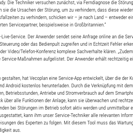
audy. Die Techniker versuchen zunächst, via Ferndiagnose die Störun
 sie die Ursachen der Störung, um zu verhindern, dass diese wieder 
sfallzeiten zu verhindern, schicken wir – je nach Land – entweder e
rten Servicepartner, beispielsweise in Großbritannien.“
n-Live-Service. Der Anwender sendet seine Anfrage online an die Serv
e Steuerung oder das Bedienpult zugreifen und in Echtzeit Fehler er
 oder Video/Telefon-Konferenz komplexe Sachverhalte klären. „Zude
le Service-Maßnahmen aufgelistet. Der Anwender erhält rechtzeitig e
gestalten, hat Vecoplan eine Service-App entwickelt, über die der
und Android kostenlos herunterladen. Durch die Verknüpfung mit dem
, Betriebsstunden, Antriebe und Stromverbrauch auf dem Smartphon
ck über alle Funktionen der Anlage, kann sie überwachen und rechtze
nden bei Störungen im Betrieb sofort aktiv werden und unmittelbar 
ausgestattet, kann ihm unser Service-Techniker alle relevanten Inform
eisungen des Experten zu folgen. Mit diesem Tool muss das Wartung
igkeit aus.