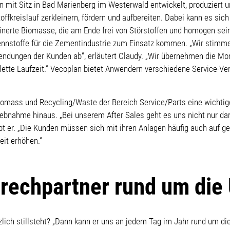
mit Sitz in Bad Marienberg im Westerwald entwickelt, produziert un
ffkreislauf zerkleinern, fördern und aufbereiten. Dabei kann es sich
inerte Biomasse, die am Ende frei von Störstoffen und homogen sei
rennstoffe für die Zementindustrie zum Einsatz kommen. „Wir stimm
endungen der Kunden ab“, erläutert Claudy. „Wir übernehmen die M
ette Laufzeit.“ Vecoplan bietet Anwendern verschiedene Service-Vere
omass und Recycling/Waste der Bereich Service/Parts eine wichtig
iebnahme hinaus. „Bei unserem After Sales geht es uns nicht nur d
ibt er. „Die Kunden müssen sich mit ihren Anlagen häufig auch auf
it erhöhen.“
rechpartner rund um die
lich stillsteht? „Dann kann er uns an jedem Tag im Jahr rund um di