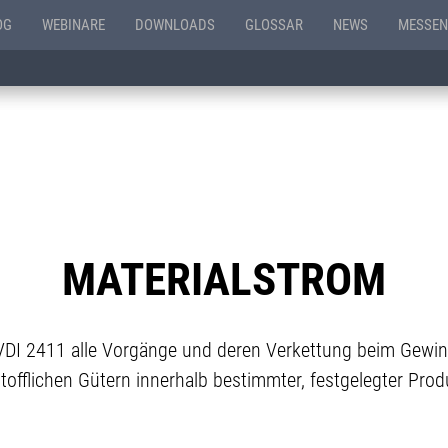
OG
WEBINARE
DOWNLOADS
GLOSSAR
NEWS
MESSEN
MATERIALSTROM
VDI 2411 alle Vorgänge und deren Verkettung beim Gewinn
stofflichen Gütern innerhalb bestimmter, festgelegter Prod