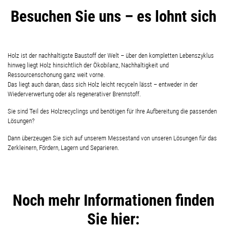
Besuchen Sie uns – es lohnt sich
Holz ist der nachhaltigste Baustoff der Welt – über den kompletten Lebenszyklus
hinweg liegt Holz hinsichtlich der Ökobilanz, Nachhaltigkeit und
Ressourcenschonung ganz weit vorne.
Das liegt auch daran, dass sich Holz leicht recyceln lässt – entweder in der
Wiederverwertung oder als regenerativer Brennstoff.
Sie sind Teil des Holzrecyclings und benötigen für Ihre Aufbereitung die passenden
Lösungen?
Dann überzeugen Sie sich auf unserem Messestand von unseren Lösungen für das
Zerkleinern, Fördern, Lagern und Separieren.
Noch mehr Informationen finden
Sie hier: