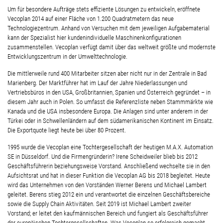
Um für besondere Aufträge stets effiziente Lösungen zu entwickeln, eröffnete
Vecoplan 2014 auf einer Fläche von 1.200 Quadratmetern das neue
Technologiezentrum. Anhand von Versuchen mit dem jeweiligen Aufgabematerial
kann der Spezialist hier kundenindividuelle Maschinenkonfigurationen
zusammenstellen. Vecoplan verfügt damit über das weltweit größte und modernste
Entwicklungszentrum in der Umwelttechnologie.
Die mittlerweile rund 400 Mitarbeiter sitzen aber nicht nur in der Zentrale in Bad
Marienberg. Der Marktführer hat im Lauf der Jahre Niederlassungen und
Vertriebsbüros in den USA, Großbritannien, Spanien und Österreich gegründet – in
diesem Jahr auch in Polen. So umfasst die Referenzliste neben Stammmärkte wie
Kanada und die USA insbesondere Europa. Die Anlagen sind unter anderem in der
Türkei oder in Schwellenländern auf dem südamerikanischen Kontinent im Einsatz.
Die Exportquote liegt heute bei über 80 Prozent.
1995 wurde die Vecoplan eine Tochtergesellschaft der heutigen M.A.X. Automation
SE in Düsseldorf. Und die Firmengründerin? Irene Scheidweiler blieb bis 2012
Geschäftsführerin beziehungsweise Vorstand. Anschließend wechselte sie in den
Aufsichtsrat und hat in dieser Funktion die Vecoplan AG bis 2018 begleitet. Heute
wird das Unternehmen von den Vorständen Werner Berens und Michael Lambert
geleitet. Berens stieg 2012 ein und verantwortet die einzelnen Geschäftsbereiche
sowie die Supply Chain Aktivitäten. Seit 2019 ist Michael Lambert zweiter
Vorstand; er leitet den kaufmännischen Bereich und fungiert als Geschäftsführer
der europäischen Tochtergesellschaften. Was Vecoplan so erfolgreich gemacht