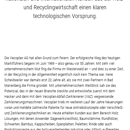
und Recyclingwirtschaft einen klaren
technologischen Vorsprung.
Die Vecoplan AG hat allen Grund zum Feiern. Der erfolgreiche Weg des heutigen
Marktführers begann im Juni 1969 – also genau vor 50 Jahren. Mit sehr viel
unternehmerischem Mut fing die Firma im Westerwald an – und dies zu einer Zeit,
in der Recycling in der Allgemeinheit eigentlich noch kein Thema war. Irene
Scheidweiler war damals erst 22 Jahre alt, als sie mit zwei Partnern in Bad
Marienberg die Firma gründet. Mit unternehmerischem Weitblick sah sie das
Potenzial, das in der neuen Branche steckte und entwickelte zuerst mit dem
Hacker und dann mit dem Vecoplan-Abfall-Zerkleinerer (VAZ) wegweisende
Zerkleinerungsmaschinen. Vecoplan trieb im weiteren Lauf der Jahre Neuerungen
voran und meldete zahlreiche Patente für neue Antriebskonzepte oder Verschleiß-
und Zerkleinerungstechniken an. Heute erhalten Kunden aus dem Bereich Holz
Lösungen, mit denen Anwender Sägewerksrestholz, Baumstämme, Rundhölzer,
Schwarten, Bambus, Kappscheiben, Spanplatten, Paletten, Rinde oder auch
Produktionsreste aus der holzverarbeitenden Industrie oder Altholz aufbereiten