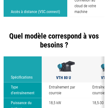
Connexion au
cloud de votre
Accès à distance (VSC.connect)
machine
Quel modèle correspond à vos
besoins ?
VTH 80 U
VTH
Spécifications
Type
Entraînement par
Entraînem
d'entraînement
courroie
courroie
Puissance du
18,5 kW
18,5-30 k