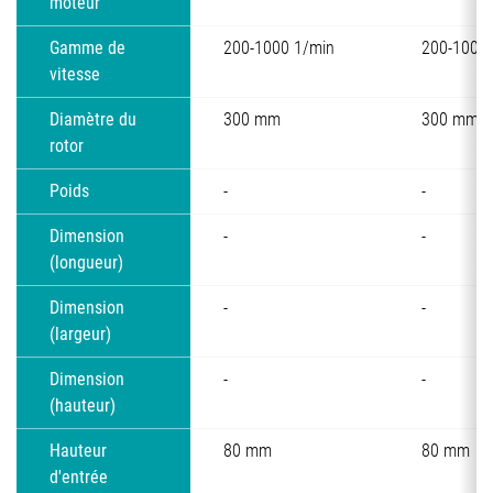
moteur
Gamme de
200-1000 1/min
200-1000 
vitesse
Diamètre du
300 mm
300 mm
rotor
Poids
-
-
Dimension
-
-
(longueur)
Dimension
-
-
(largeur)
Dimension
-
-
(hauteur)
Hauteur
80 mm
80 mm
d'entrée