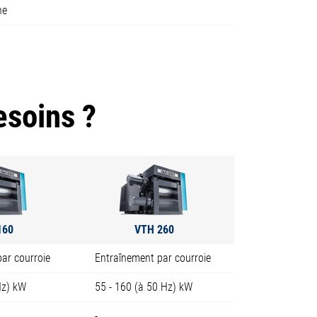
ne
esoins ?
160
VTH 260
ar courroie
Entraînement par courroie
Hz) kW
55 - 160 (à 50 Hz) kW
-