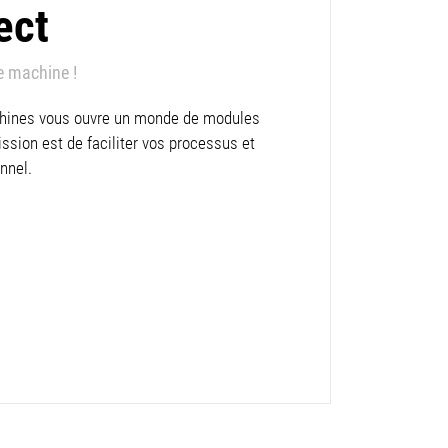
ect
e machine !
hines vous ouvre un monde de modules
sion est de faciliter vos processus et
onnel.