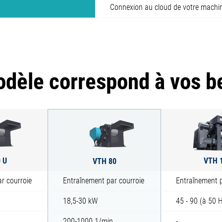
Connexion au cloud de votre machi
dèle correspond à vos b
 U
VTH 
VTH 80
r courroie
Entraînement par courroie
Entraînement p
18,5-30 kW
45 - 90 (à 50 
n
200-1000 1/min
-