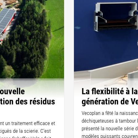
nouvelle
La flexibilité à l
ation des résidus
génération de V
Vecoplan a fêté la naissanc
déchiqueteuses à tambour l
t un traitement efficace et
présenté la nouvelle série
guës de la scierie. C’est
modèles puissants couvrent