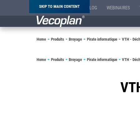
SKIP TO MAIN CONTENT
BLOG
WEBINAIRES
Breadcrumb
Home
Produits
Broyage
Pirate informatique
VTH - Déch
Breadcrumb
Home
Produits
Broyage
Pirate informatique
VTH - Déch
VT