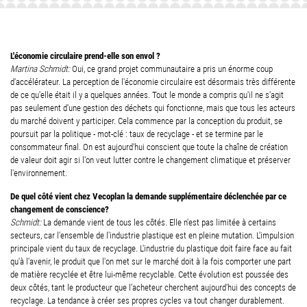
L'économie circulaire prend-elle son envol ?
Martina Schmidt:
Oui, ce grand projet communautaire a pris un énorme coup
d'accélérateur. La perception de l'économie circulaire est désormais très différente
de ce qu'elle était il y a quelques années. Tout le monde a compris qu'il ne s'agit
pas seulement d'une gestion des déchets qui fonctionne, mais que tous les acteurs
du marché doivent y participer. Cela commence par la conception du produit, se
poursuit par la politique - mot-clé : taux de recyclage - et se termine par le
consommateur final. On est aujourd'hui conscient que toute la chaîne de création
de valeur doit agir si l'on veut lutter contre le changement climatique et préserver
l'environnement.
De quel côté vient chez Vecoplan la demande supplémentaire déclenchée par ce
changement de conscience?
Schmidt:
La demande vient de tous les côtés. Elle n'est pas limitée à certains
secteurs, car l'ensemble de l'industrie plastique est en pleine mutation. L'impulsion
principale vient du taux de recyclage. L'industrie du plastique doit faire face au fait
qu'à l'avenir, le produit que l'on met sur le marché doit à la fois comporter une part
de matière recyclée et être lui-même recyclable. Cette évolution est poussée des
deux côtés, tant le producteur que l'acheteur cherchent aujourd'hui des concepts de
recyclage. La tendance à créer ses propres cycles va tout changer durablement.