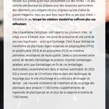
résister aux grands qu’en nous positionnant sur des niches – un peu
comme une boutique qui propose pour des occasions particulières
des vêtements plus élégants et plus originaux qu’une chaîne de
grands magasins, mais qui peut donc aussi être un peu plus chère. »
lorsque les solutions standard ne suffisent plus aux
GID entre en jeu
utilisateurs
.
Une cinquantaine d’employés sont répartis sur plusieurs sites : le
siège social à Kassel, avec une usine de production et une usine de
services logistiques – ainsi qu’à Eschwege. C’est là que l’entreprise
transforme les plastiques légers expansés en polypropylène (PP-E),
en polyéthylène (PE-E) et en polystyrène (PS-E) en matières
premières secondaires de haute qualité. Celles-ci proviennent entre
autres de déchets d’emballage de produits importés (emballages
jetables) ainsi que d’emballages en fin de vie (emballages
réutilisables), essentiellement dans le secteur automobile. En 2023,
GID a investi plus de 2,5 millions d’euros dans des techniques de
recyclage pour le site d’Eschwege et a continué à développer ce
dernier : une nouvelle installation de traitement et de recyclage des
plastiques peut produire 11 000 tonnes supplémentaires de
regranulés de plastique par an, en plus de la capacité existante de
7 000 tonnes.