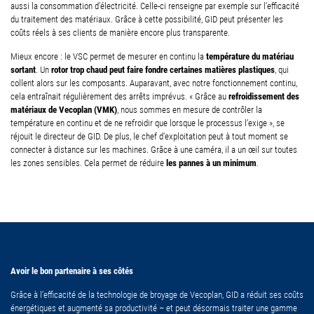
aussi la consommation d’électricité. Celle-ci renseigne par exemple sur l’efficacité
du traitement des matériaux. Grâce à cette possibilité, GID peut présenter les
coûts réels à ses clients de manière encore plus transparente.
température du matériau
Mieux encore : le VSC permet de mesurer en continu la
sortant
rotor trop chaud peut faire fondre certaines matières plastiques
. Un
, qui
collent alors sur les composants. Auparavant, avec notre fonctionnement continu,
refroidissement des
cela entraînait régulièrement des arrêts imprévus. « Grâce au
matériaux de Vecoplan (VMK)
, nous sommes en mesure de contrôler la
température en continu et de ne refroidir que lorsque le processus l’exige », se
réjouit le directeur de GID. De plus, le chef d’exploitation peut à tout moment se
connecter à distance sur les machines. Grâce à une caméra, il a un œil sur toutes
les pannes à un minimum
les zones sensibles. Cela permet de réduire
.
Avoir le bon partenaire à ses côtés
Grâce à l’efficacité de la technologie de broyage de Vecoplan, GID a réduit ses coûts
énergétiques et augmenté sa productivité – et peut désormais traiter une gamme