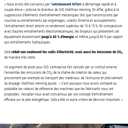
entraînement HiTorc
« Nous avons été convaincu par l’
à démarrage rapide et à
couple élevé », précise le directeur de GID, Matthias Henning. En effet, grâce à la
suppression d’éléments d’entraînement mécaniques tels que transmissions par
courroie ou entraînements par engrenages, volants d’inertie et accouplements,
l’entraînement direct atteint un rendement supérieur de 10 à 15 %. En comparaison
avec d’autres entraînements électromécaniques, les broyeurs qui présentent cet
jusqu’à 40 % d’énergie
équipement économisent
, et même jusqu’à 60 % par rapport
aux entraînements hydrauliques.
réduit non seulement les coûts d’électricité, mais aussi les émissions de CO
Cela
2
de manière très nette.
Un argument de poids pour GID. L’entreprise fait calculer par un institut externe
l’ensemble des émissions de CO
de la chaîne de création de valeur, qui
2
proviennent par exemple du transport des matériaux, de l’extrusion et précisément
du broyage. Matthias Henning ajoute : « C’est pourquoi nous avons comparé au
préalable les valeurs de référence des machines que les fabricants nous ont
proposées. Vecoplan nous avait convaincus par son concept d’entraînement
efficace sur le plan énergétique. Cela a été un autre critère de décision important. »