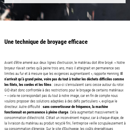
Une technique de broyage efficace
Avant d’être amené aux deux lignes d’extrusion, le matériau doit être broyé. « Notre
broyeur n’avait certes qu’à peine trois ans, mais il atteignait en permanence ses
Il
limites au fur et à mesure que les exigences augmentaient », rapporte Henning.
n’arrivait qu’à grand peine, voire pas du tout à traiter les déchets difficiles comme
les filets, les cordes et les films
: ceux-ci s’enroulaient sans cesse autour du rotor.
GID était donc confrontée à des restrictions pour le broyage de certains matériaux
– « cela ne correspondait pas du tout à notre image, car en fin de compte nous
voulons proposer des solutions adaptées à des défis particuliers », explique le
sans convertisseur de fréquence, la machine
directeur. Autre difficulté :
fonctionnait en permanence à pleine charge
. Cela augmentait massivement la
consommation d’électricité. C’était un inconvénient majeur, car à chaque étape, de
la livraison du matériau au produit recyclé fini, l’entreprise veille scrupuleusement à
sa consommation d’énergie. Sur le site d’Eschwege, les coûts énergétiques