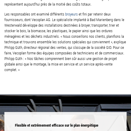
représentent aujourd’hui près de la moitié des coûts totaux.
Les responsables ont examiné différents
broyeurs
et fini par retenir deux
fournisseurs, dont Vecoplan AG. Le spécialiste implanté à Bad Marienberg dans le
Westerwald développe des installations destinées à broyer, transporter, trier et
stocker le bois, la biomasse, les plastiques, le papier ainsi que les ordures
ménagères et les déchets industriels. « Nous conseillons nos clients, planifions la
technique et trouvons ensemble les solutions spéciales qui conviennent », explique
Philipp Güth, directeur régional des ventes, qui s’occupe de la société GID. Pour ce
faire, Vecoplan forme des équipes composées de techniciens et de commerciaux.
Philipp Güth : « Nos tâches comprennent bien sûr aussi une gestion de projet
globale ainsi que le montage, la mise en service et un service après-vente
complet. »
Flexible et extrêmement efficace sur le plan énergétique