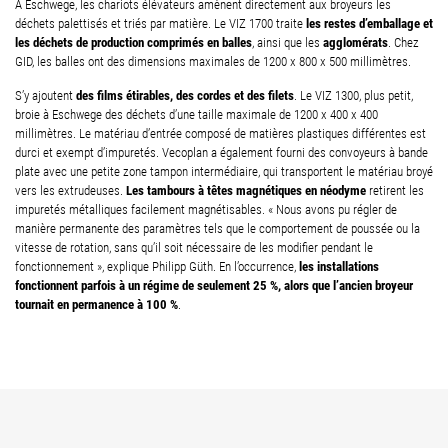
À Eschwege, les chariots élévateurs amènent directement aux broyeurs les
les restes d’emballage et
déchets palettisés et triés par matière. Le VIZ 1700 traite
les déchets de production comprimés en balles
agglomérats
, ainsi que les
. Chez
GID, les balles ont des dimensions maximales de 1200 x 800 x 500 millimètres.
des films étirables, des cordes et des filets
S’y ajoutent
. Le VIZ 1300, plus petit,
broie à Eschwege des déchets d’une taille maximale de 1200 x 400 x 400
millimètres. Le matériau d’entrée composé de matières plastiques différentes est
durci et exempt d’impuretés. Vecoplan a également fourni des convoyeurs à bande
plate avec une petite zone tampon intermédiaire, qui transportent le matériau broyé
Les tambours à têtes magnétiques en néodyme
vers les extrudeuses.
retirent les
impuretés métalliques facilement magnétisables. « Nous avons pu régler de
manière permanente des paramètres tels que le comportement de poussée ou la
vitesse de rotation, sans qu’il soit nécessaire de les modifier pendant le
les installations
fonctionnement », explique Philipp Güth. En l’occurrence,
fonctionnent parfois à un régime de seulement 25 %, alors que l’ancien broyeur
tournait en permanence à 100 %
.