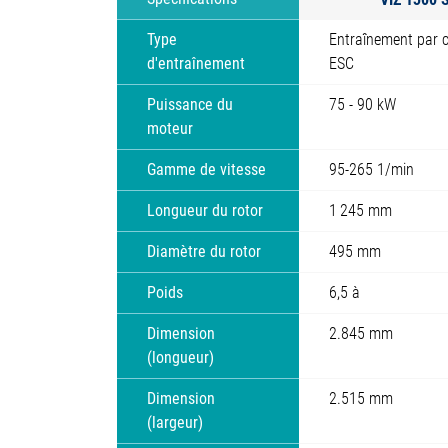
Type
Entraînement par c
d'entraînement
ESC
Puissance du
75 - 90 kW
moteur
Gamme de vitesse
95-265 1/min
Longueur du rotor
1 245 mm
Diamètre du rotor
495 mm
Poids
6,5 à
Dimension
2.845 mm
(longueur)
Dimension
2.515 mm
(largeur)