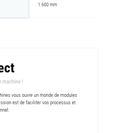
1.600 mm
ect
e machine !
hines vous ouvre un monde de modules
sion est de faciliter vos processus et
onnel.