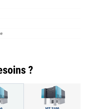
ne
esoins ?
VIZ 2100
00