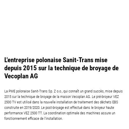
L'entreprise polonaise Sanit-Trans mise
depuis 2015 sur la technique de broyage de
Vecoplan AG
La PME polonaise Sanit-Trans Sp. Z o.o., qui connaît un grand succès, mise depuis
2015 sur la technique de broyage de la maison Vecoplan AG. Le pré-broyeur VEZ
2500 TV est utilisé dans la nouvelle installation de traitement des déchets EBS
construite en 2019/2020. Le post-broyage est effectué dans le broyeur haute
performance VEZ 2500 TT. La coordination optimale des machines assure un
fonctionnement efficace de l'installation.