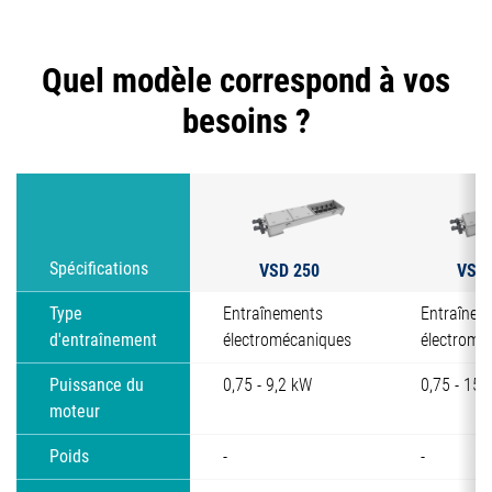
Quel modèle correspond à vos
besoins ?
VSD 250
VSD 
Spécifications
Type
Entraînements
Entraînem
d'entraînement
électromécaniques
électromé
Puissance du
0,75 - 9,2 kW
0,75 - 15 
moteur
Poids
-
-