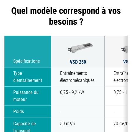
Quel modèle correspond à vos
besoins ?
VSD
Spécifications
VSD 250
Type
Entraînements
Entraînem
d'entraînement
électromécaniques
électromé
Puissance du
0,75 - 9,2 kW
0,75 - 15
moteur
Poids
-
-
Capacité de
50 m³/h
70 m³/h
transport