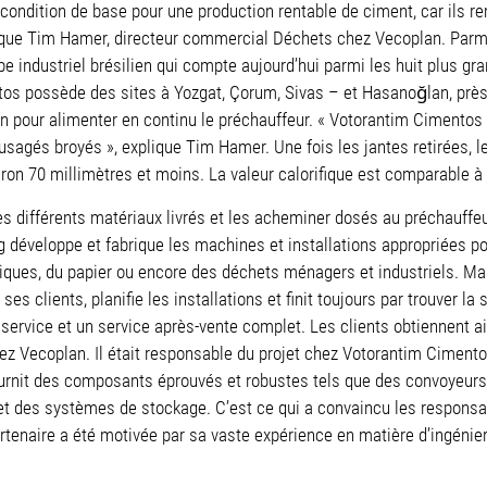
 condition de base pour une production rentable de ciment, car ils r
ique Tim Hamer, directeur commercial Déchets chez Vecoplan. Parmi 
 industriel brésilien qui compte aujourd’hui parmi les huit plus g
s possède des sites à Yozgat, Çorum, Sivas – et Hasanoğlan, près d
n pour alimenter en continu le préchauffeur. « Votorantim Cimentos
 usagés broyés », explique Tim Hamer. Une fois les jantes retirées, 
n 70 millimètres et moins. La valeur calorifique est comparable à c
les différents matériaux livrés et les acheminer dosés au préchauffeu
g développe et fabrique les machines et installations appropriées po
tiques, du papier ou encore des déchets ménagers et industriels. M
ses clients, planifie les installations et finit toujours par trouver 
 service et un service après-vente complet. Les clients obtiennent ai
hez Vecoplan. Il était responsable du projet chez Votorantim Ciment
fournit des composants éprouvés et robustes tels que des convoyeurs
 et des systèmes de stockage. C’est ce qui a convaincu les responsa
tenaire a été motivée par sa vaste expérience en matière d’ingénieri