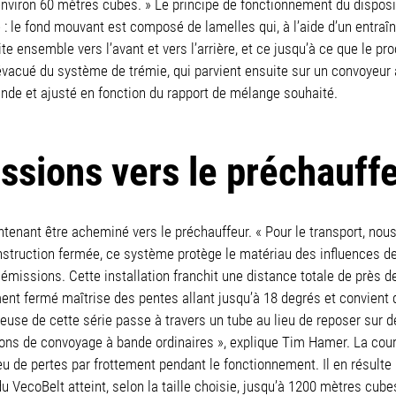
environ 60 mètres cubes. » Le principe de fonctionnement du disposi
: le fond mouvant est composé de lamelles qui, à l’aide d’un entraîn
e ensemble vers l’avant et vers l’arrière, et ce jusqu’à ce que le pro
vacué du système de trémie, qui parvient ensuite sur un convoyeur à
nde et ajusté en fonction du rapport de mélange souhaité.
ssions vers le préchauff
nant être acheminé vers le préchauffeur. « Pour le transport, nous
struction fermée, ce système protège le matériau des influences de 
 émissions. Cette installation franchit une distance totale de près d
ent fermé maîtrise des pentes allant jusqu’à 18 degrés et convient
rteuse de cette série passe à travers un tube au lieu de reposer sur
tions de convoyage à bande ordinaires », explique Tim Hamer. La cour
e peu de pertes par frottement pendant le fonctionnement. Il en résul
du VecoBelt atteint, selon la taille choisie, jusqu’à 1200 mètres cube