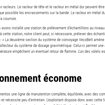
acleurs. Le racleur de tête et le racleur en métal dur peuvent être r
e possible les encrassements sur la bande. Le racleur en métal du
a courroie.
s avons installé une station de prélèvement d’échantillons au niveau
cette station, notre client peut, si nécessaire, prélever des échant
e. » La deuxième section du système de convoyage VecoBelt amène le
collecteur du système de dosage gravimétrique. Celui-ci permet une 
pérature empêchent un éventuel retour de flamme. L’un des volets e
tionnement économe
imentos une ligne de manutention complète, équilibrée, avec des co
e et nécessite peu d’entretien. L’exploitant dispose donc avec cette l