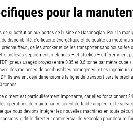
cifiques pour la manuten
 de substitution aux portes de l’usine de Hasanoğlan. Pour la manip
e disponibilité, d’efficacité énergétique et de qualité du matériau s
préchauffeur , de les stocker et de les transporter sans poussière 
 être prélevés séparément, mélangés – et stockés – différemment po
de TDF (pneus usagés broyés) entre 0,35 et 0,6 tonne par mètre cube 
avec des mélanges de combustibles homogènes. » Les ingénieurs ont 
F. Ils avaient déjà dimensionné la ligne de transport vers le précha
00 tonnes.
de ciment est particulièrement importante, car elles fonctionnent 24
 les opérations de maintenance soient de faible ampleur et le servic
gnifie que nous devions intégrer les nouvelles machines en toute sécu
sposions », dit le directeur commercial de Vecoplan pour décrire l’un