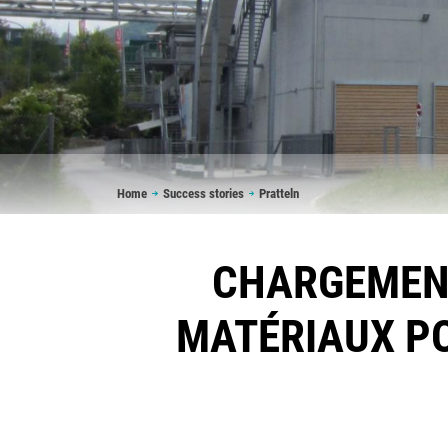
Breadcrumb
Home
Success stories
Pratteln
CHARGEMENT
MATÉRIAUX PO