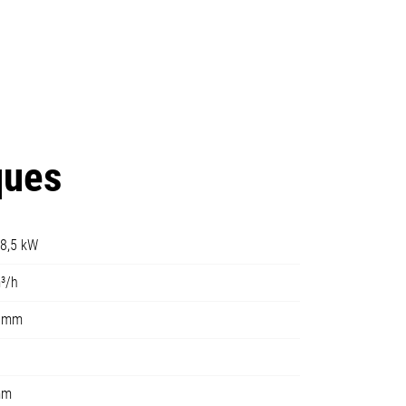
ques
18,5 kW
³/h
0 mm
mm