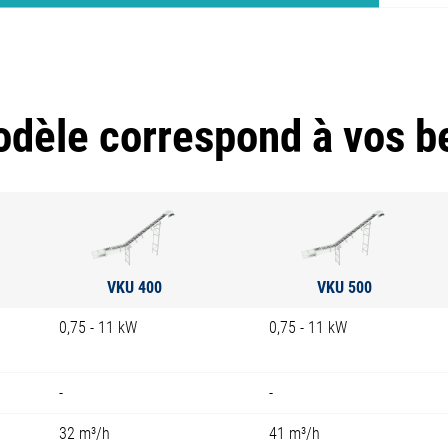
dèle correspond à vos b
VKU 400
VKU 500
0,75 - 11 kW
0,75 - 11 kW
-
-
32 m³/h
41 m³/h