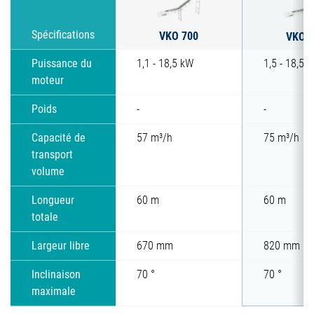
VKO 700
Spécifications
VKO 8
Puissance du
1,1 - 18,5 kW
1,5 - 18,5 
moteur
Poids
-
-
Capacité de
57 m³/h
75 m³/h
transport
volume
Longueur
60 m
60 m
totale
Largeur libre
670 mm
820 mm
Inclinaison
70 °
70 °
maximale