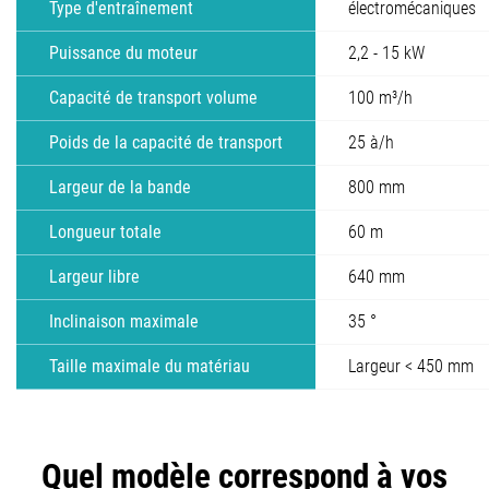
Type d'entraînement
électromécaniques
Puissance du moteur
2,2 - 15 kW
Capacité de transport volume
100 m³/h
Poids de la capacité de transport
25 à/h
Largeur de la bande
800 mm
Longueur totale
60 m
Largeur libre
640 mm
Inclinaison maximale
35 °
Taille maximale du matériau
Largeur < 450 mm
Quel modèle correspond à vos