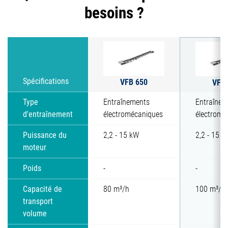
besoins ?
VFB 650
Spécifications
VFB 
Type
Entraînements
Entraînem
d'entraînement
électromécaniques
électromé
Puissance du
2,2 - 15 kW
2,2 - 15 k
moteur
Poids
-
-
Capacité de
80 m³/h
100 m³/h
transport
volume