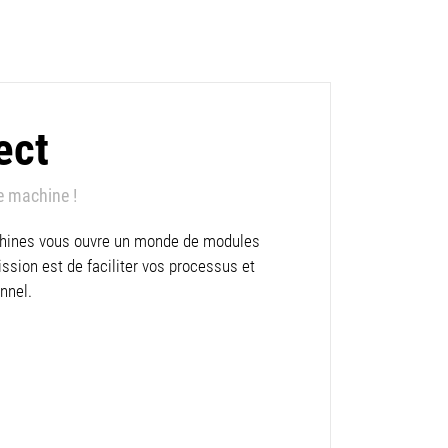
ect
e machine !
hines vous ouvre un monde de modules
sion est de faciliter vos processus et
onnel.