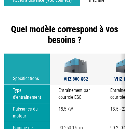
Accès à distance (VSC.connect)
machine
Quel modèle correspond à vos
besoins ?
VHZ 800 XS2
VHZ 11
Spécifications
Type
Entraînement par
Entraînem
d'entraînement
courroie ESC
courroie 
Puissance du
18,5 kW
18.5 - 22
moteur
Gamme de
90-250 1/min
90-250 1/