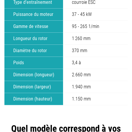
Type d'entraînement
courroie ESC
Puissance du moteur
37 - 45 kW
Gamme de vitesse
95 - 265 1/min
Longueur du rotor
1 260 mm
Diamètre du rotor
370 mm
Poids
3,4 à
Dimension (longueur)
2.660 mm
Dimension (largeur)
1.940 mm
Dimension (hauteur)
1.150 mm
Quel modèle correspond à vos