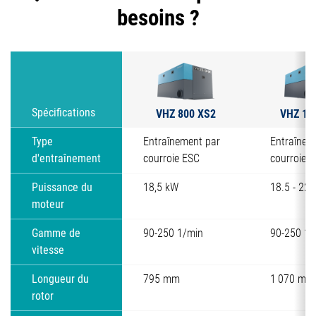
besoins ?
VHZ 800 XS2
VHZ 11
Spécifications
Type
Entraînement par
Entraînem
d'entraînement
courroie ESC
courroie 
Puissance du
18,5 kW
18.5 - 22
moteur
Gamme de
90-250 1/min
90-250 1/
vitesse
Longueur du
795 mm
1 070 mm
rotor