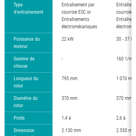
Type
Entraînement par
Entraînem
d'entraînement
courroie ESC or
courroie E
Entraînements
Entraînem
électromécaniques
électromé
Puissance du
22 kW
30 - 37 k
moteur
Gamme de
-
160 1/min
vitesse
Longueur du
795 mm
1 070 mm
rotor
Diamètre du
370 mm
370 mm
rotor
Poids
1,4 à
2,6 à
Dimension
2.130 mm
2.550 mm