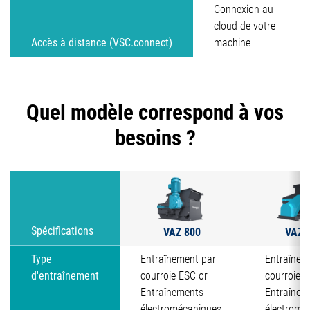
Connexion au
cloud de votre
Accès à distance (VSC.connect)
machine
Quel modèle correspond à vos
besoins ?
VAZ 800
VAZ 
Spécifications
Type
Entraînement par
Entraînem
d'entraînement
courroie ESC or
courroie E
Entraînements
Entraînem
électromécaniques
électromé