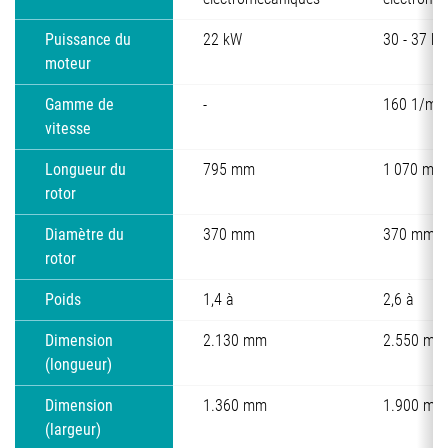
Puissance du
22 kW
30 - 37 k
moteur
Gamme de
-
160 1/min
vitesse
Longueur du
795 mm
1 070 mm
rotor
Diamètre du
370 mm
370 mm
rotor
Poids
1,4 à
2,6 à
Dimension
2.130 mm
2.550 mm
(longueur)
Dimension
1.360 mm
1.900 mm
(largeur)