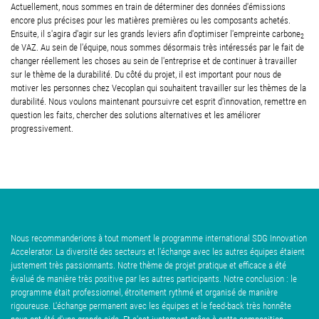
Actuellement, nous sommes en train de déterminer des données d'émissions
encore plus précises pour les matières premières ou les composants achetés.
Ensuite, il s'agira d'agir sur les grands leviers afin d'optimiser l'empreinte carbone
2
de VAZ. Au sein de l'équipe, nous sommes désormais très intéressés par le fait de
changer réellement les choses au sein de l'entreprise et de continuer à travailler
sur le thème de la durabilité. Du côté du projet, il est important pour nous de
motiver les personnes chez Vecoplan qui souhaitent travailler sur les thèmes de la
durabilité. Nous voulons maintenant poursuivre cet esprit d'innovation, remettre en
question les faits, chercher des solutions alternatives et les améliorer
progressivement.
Nous recommanderions à tout moment le programme international SDG Innovation
Accelerator. La diversité des secteurs et l'échange avec les autres équipes étaient
justement très passionnants. Notre thème de projet pratique et efficace a été
évalué de manière très positive par les autres participants. Notre conclusion : le
programme était professionnel, étroitement rythmé et organisé de manière
rigoureuse. L'échange permanent avec les équipes et le feed-back très honnête