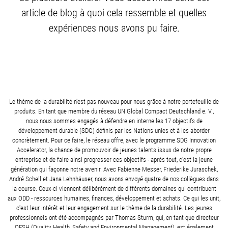
article de blog à quoi cela ressemble et quelles
expériences nous avons pu faire.
Le thème de la durabilité n'est pas nouveau pour nous grâce à notre portefeuille de
produits. En tant que membre du réseau UN Global Compact Deutschland e. V.,
nous nous sommes engagés à défendre en interne les 17 objectifs de
développement durable (SDG) définis par les Nations unies et à les aborder
concrètement. Pour ce faire, le réseau offre, avec le programme SDG Innovation
Accelerator, la chance de promouvoir de jeunes talents issus de notre propre
entreprise et de faire ainsi progresser ces objectifs - après tout, c'est la jeune
génération qui façonne notre avenir. Avec Fabienne Messer, Friederike Juraschek,
André Schell et Jana Lehnhäuser, nous avons envoyé quatre de nos collègues dans
la course. Ceux-ci viennent délibérément de différents domaines qui contribuent
aux ODD - ressources humaines, finances, développement et achats. Ce qui les unit,
c'est leur intérêt et leur engagement sur le thème de la durabilité. Les jeunes
professionnels ont été accompagnés par Thomas Sturm, qui, en tant que directeur
QESH (Quality, Health, Safety and Environmental Management), est également