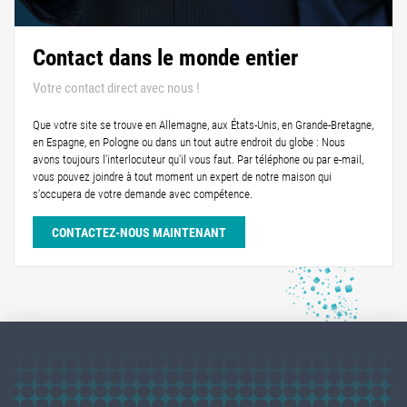
Contact dans le monde entier
Votre contact direct avec nous !
Que votre site se trouve en Allemagne, aux États-Unis, en Grande-Bretagne,
en Espagne, en Pologne ou dans un tout autre endroit du globe : Nous
avons toujours l'interlocuteur qu'il vous faut. Par téléphone ou par e-mail,
vous pouvez joindre à tout moment un expert de notre maison qui
s'occupera de votre demande avec compétence.
CONTACTEZ-NOUS MAINTENANT