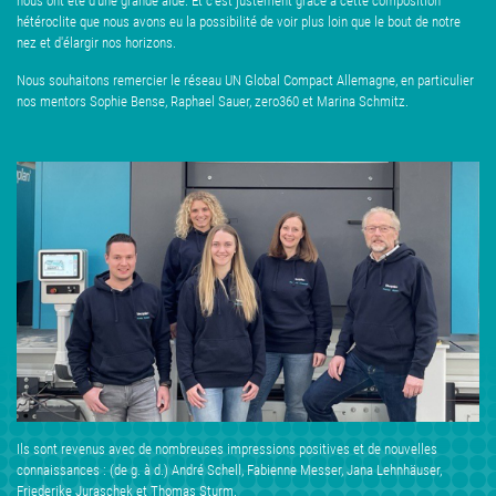
nous ont été d'une grande aide. Et c'est justement grâce à cette composition
hétéroclite que nous avons eu la possibilité de voir plus loin que le bout de notre
nez et d'élargir nos horizons.
Nous souhaitons remercier le réseau UN Global Compact Allemagne, en particulier
nos mentors Sophie Bense, Raphael Sauer, zero360 et Marina Schmitz.
Ils sont revenus avec de nombreuses impressions positives et de nouvelles
connaissances : (de g. à d.) André Schell, Fabienne Messer, Jana Lehnhäuser,
Friederike Juraschek et Thomas Sturm.