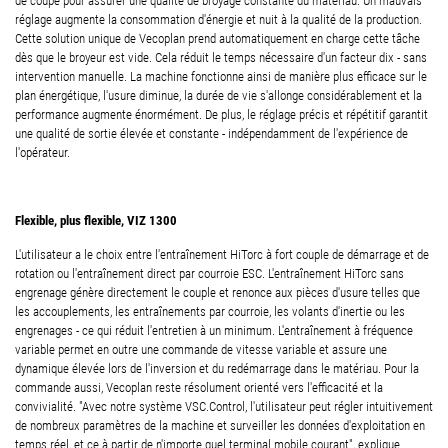
de coupe pour assurer une qualité de broyage constante du matériau. Un mauvais
réglage augmente la consommation d'énergie et nuit à la qualité de la production.
Cette solution unique de Vecoplan prend automatiquement en charge cette tâche
dès que le broyeur est vide. Cela réduit le temps nécessaire d'un facteur dix - sans
intervention manuelle. La machine fonctionne ainsi de manière plus efficace sur le
plan énergétique, l'usure diminue, la durée de vie s'allonge considérablement et la
performance augmente énormément. De plus, le réglage précis et répétitif garantit
une qualité de sortie élevée et constante - indépendamment de l'expérience de
l'opérateur.
Flexible, plus flexible, VIZ 1300
L'utilisateur a le choix entre l'entraînement HiTorc à fort couple de démarrage et de
rotation ou l'entraînement direct par courroie ESC. L'entraînement HiTorc sans
engrenage génère directement le couple et renonce aux pièces d'usure telles que
les accouplements, les entraînements par courroie, les volants d'inertie ou les
engrenages - ce qui réduit l'entretien à un minimum. L'entraînement à fréquence
variable permet en outre une commande de vitesse variable et assure une
dynamique élevée lors de l'inversion et du redémarrage dans le matériau. Pour la
commande aussi, Vecoplan reste résolument orienté vers l'efficacité et la
convivialité. "Avec notre système VSC.Control, l'utilisateur peut régler intuitivement
de nombreux paramètres de la machine et surveiller les données d'exploitation en
temps réel, et ce à partir de n'importe quel terminal mobile courant", explique