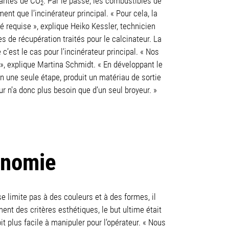
uantes de CO
. Par le passé, les combustibles de
2
t que l’incinérateur principal. « Pour cela, la
 requise », explique Heiko Kessler, technicien
s de récupération traités pour le calcinateur. La
est le cas pour l’incinérateur principal. « Nos
 », explique Martina Schmidt. « En développant le
n une seule étape, produit un matériau de sortie
ur n’a donc plus besoin que d’un seul broyeur. »
onomie
 limite pas à des couleurs et à des formes, il
ent des critères esthétiques, le but ultime était
t plus facile à manipuler pour l’opérateur. « Nous