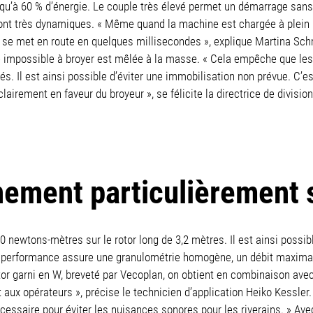
squ’à 60 % d’énergie. Le couple très élevé permet un démarrage s
ont très dynamiques. « Même quand la machine est chargée à plein –
VEZ se met en route en quelques millisecondes », explique Martina Sch
e impossible à broyer est mêlée à la masse. « Cela empêche que les 
 Il est ainsi possible d’éviter une immobilisation non prévue. C’es
clairement en faveur du broyeur », se félicite la directrice de division
ement particulièrement 
00 newtons-mètres sur le rotor long de 3,2 mètres. Il est ainsi possi
te performance assure une granulométrie homogène, un débit maximal 
otor garni en W, breveté par Vecoplan, on obtient en combinaison av
aux opérateurs », précise le technicien d’application Heiko Kessler. 
cessaire pour éviter les nuisances sonores pour les riverains. » Avec l