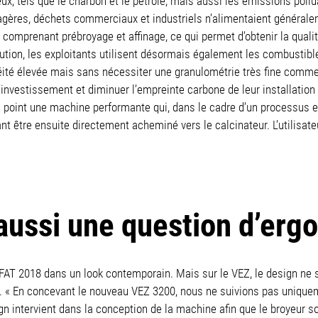
x, tels que le charbon et le pétrole, mais aussi les émissions poll
gères, déchets commerciaux et industriels n’alimentaient généralemen
omprenant prébroyage et affinage, ce qui permet d’obtenir la qualité
ution, les exploitants utilisent désormais également les combustible
té élevée mais sans nécessiter une granulométrie très fine comme c’
 d’investissement et diminuer l’empreinte carbone de leur installation
u point une machine performante qui, dans le cadre d’un processus e
t être ensuite directement acheminé vers le calcinateur. L’utilisate
 aussi une question d’erg
FAT 2018 dans un look contemporain. Mais sur le VEZ, le design ne se
ur. « En concevant le nouveau VEZ 3200, nous ne suivions pas uniquem
n intervient dans la conception de la machine afin que le broyeur soi