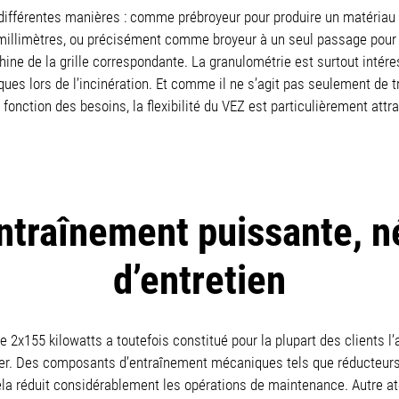
 différentes manières : comme prébroyeur pour produire un matériau tr
 millimètres, ou précisément comme broyeur à un seul passage pour l
chine de la grille correspondante. La granulométrie est surtout intér
ues lors de l’incinération. Et comme il ne s’agit pas seulement de tr
n fonction des besoins, la flexibilité du VEZ est particulièrement att
ntraînement puissante, n
d’entretien
2x155 kilowatts a toutefois constitué pour la plupart des clients l’
sler. Des composants d’entraînement mécaniques tels que réducteur
ela réduit considérablement les opérations de maintenance. Autre 