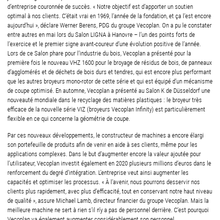
d’entreprise couronnée de succès. « Notre objectif est d’apporter un soutien
optimal à nos clients. C’était vrai en 1969, l’année de la fondation, et ça l’est encore
aujourd’hui », déclare Werner Berens, PDG du groupe Vecoplan. On a pu le constater
entre autres en mai lors du Salon LIGNA à Hanovre – l’un des points forts de
l’exercice et le premier signe avant-coureur d’une évolution positive de l’année.
Lors de ce Salon phare pour l’industrie du bois, Vecoplan a présenté pour la
première fois le nouveau VHZ 1600 pour le broyage de résidus de bois, de panneaux
d’agglomérés et de déchets de bois durs et tendres, qui est encore plus performant
que les autres broyeurs mono-rotor de cette série et qui est équipé d’un mécanisme
de coupe optimisé. En automne, Vecoplan a présenté au Salon K de Düsseldorf une
nouveauté mondiale dans le recyclage des matières plastiques : le broyeur très
efficace de la nouvelle série VIZ (broyeurs Vecoplan Infinity) est particulièrement
flexible en ce qui concerne la géométrie de coupe.
Par ces nouveaux développements, le constructeur de machines a encore élargi
son portefeuille de produits afin de venir en aide à ses clients, même pour les
applications complexes. Dans le but d’augmenter encore la valeur ajoutée pour
l’utilisateur, Vecoplan investit également en 2020 plusieurs millions d’euros dans le
renforcement du degré d’intégration. L’entreprise veut ainsi augmenter les
capacités et optimiser les processus. « À l’avenir, nous pourrons desservir nos
clients plus rapidement, avec plus d’efficacité, tout en conservant notre haut niveau
de qualité », assure Michael Lamb, directeur financier du groupe Vecoplan. Mais la
meilleure machine ne sert à rien s’il n’y a pas de personnel derrière. C’est pourquoi
Vecoplan va également augmenter considérablement son personnel.