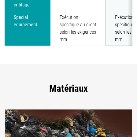
criblage
Special
Exécution
Exécution
equipement
spécifique au client
spécifique a
selon les exigences
selon les e
mm
mm
Matériaux