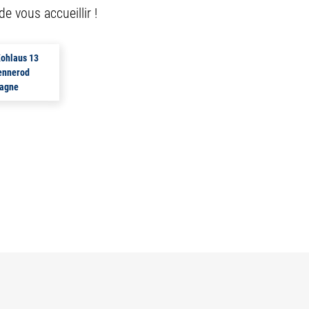
e vous accueillir !
Kohlaus 13
ennerod
agne